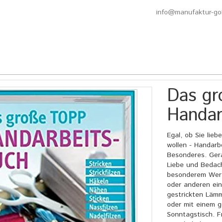
info@manufaktur-go
Das g
Handar
Egal, ob Sie lieb
wollen - Handarb
Besonderes. Gerad
Liebe und Bedach
besonderem Wert.
oder anderen ein 
gestrickten Lämm
oder mit einem 
Sonntagstisch. F