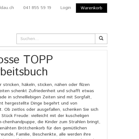
ldau.ch
041 855 59 19
Login
Warenkorb
rosse TOPP
beitsbuch
er stricken, häkeln, sticken, nähen oder filzen
eiten schenkt Zufriedenheit und schafft etwas
e in schnelllebigen Zeiten sind mit Sorgfalt,
t hergestellte Dinge begehrt und von
 Ob zeitlos oder ausgefallen, schenken Sie sich
Stück Freude: vielleicht mit der kuscheligen
-chenhandpuppe, die Kinder zum Strahlen bringt,
genähten Brötchenkorb für den gemütlichen
reunde, Familie, Beschenkte, alle werden ihre