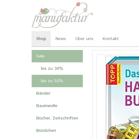
Shop
News
Über uns
Kontakt
Skip
Sale
to
main
bis zu 30%
content
bis zu 50%
Bänder
Baumwolle
Bücher, Zeitschriften
Bündchen