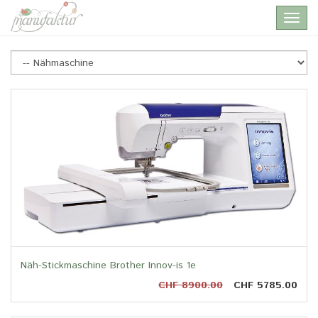
Skip
Toggl
to
navig
main
content
Nähmaschine
Näh-Stickmaschine Brother Innov-is 1e
CHF 8900.00
CHF 5785.00