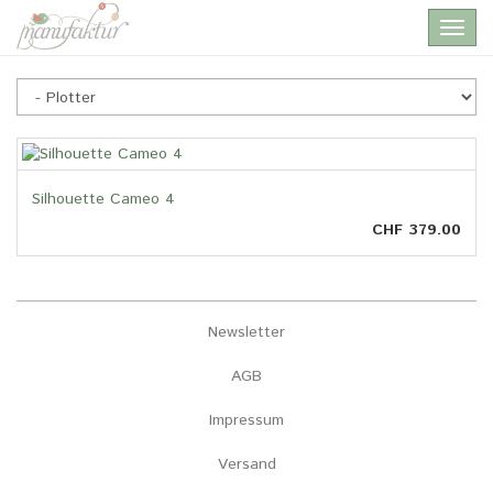
Skip
Toggl
to
navig
main
content
Plotter
Silhouette Cameo 4
CHF 379.00
Newsletter
AGB
Impressum
Versand