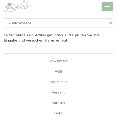
Skip
Toggl
to
navig
main
content
Microfleece
Leider wurde kein Artikel gefunden. Bitte prüfen Sie Ihre
Eingabe und versuchen Sie es erneut.
Newsletter
AGB
Impressum
Versand
Kontakt
Links