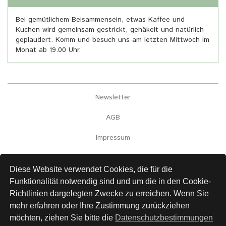
Bei gemütlichem Beisammensein, etwas Kaffee und
Kuchen wird gemeinsam gestrickt, gehäkelt und natürlich
geplaudert. Komm und besuch uns am letzten Mittwoch im
Monat ab 19.00 Uhr.
Newsletter
AGB
Impressum
Versand
Diese Website verwendet Cookies, die für die
Kontakt
Funktionalität notwendig sind und um die in den Cookie-
Richtlinien dargelegten Zwecke zu erreichen. Wenn Sie
Links
mehr erfahren oder Ihre Zustimmung zurückziehen
Datenschutz
möchten, ziehen Sie bitte die
Datenschutzbestimmungen