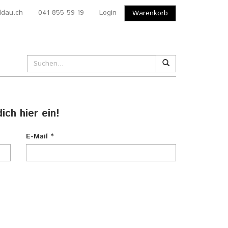
ldau.ch
041 855 59 19
Login
Warenkorb
ch hier ein!
E-Mail
*