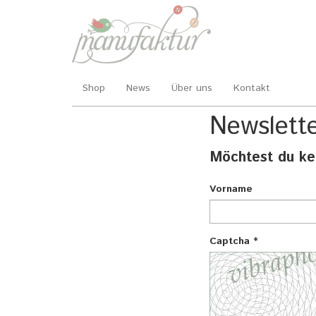
Shop
News
Über uns
Kontakt
Newslett
Skip
to
main
Möchtest du ke
content
Vorname
Captcha
*