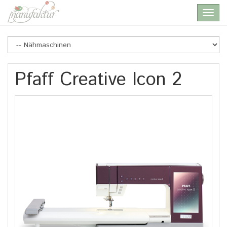
Skip
Toggl
to
navig
main
content
Pfaff Creative Icon 2