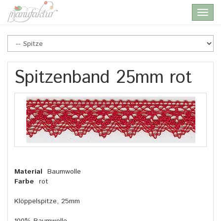
Skip
Toggl
to
navig
main
content
Spitzenband 25mm rot
Material
Baumwolle
Farbe
rot
Klöppelspitze, 25mm