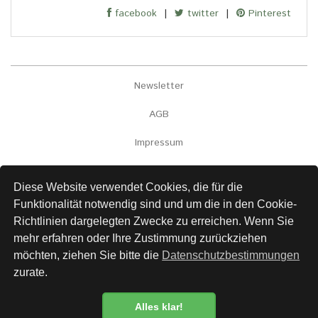
facebook
|
twitter
|
Pinterest
Newsletter
AGB
Impressum
Versand
Diese Website verwendet Cookies, die für die
Kontakt
Funktionalität notwendig sind und um die in den Cookie-
Richtlinien dargelegten Zwecke zu erreichen. Wenn Sie
Links
mehr erfahren oder Ihre Zustimmung zurückziehen
Datenschutz
möchten, ziehen Sie bitte die
Datenschutzbestimmungen
zurate.
Alles klar!
Newsletter