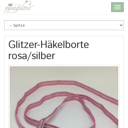
Skip
Toggl
to
navig
main
content
Glitzer-Häkelborte
rosa/silber