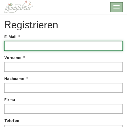
Skip
Toggl
to
navig
main
content
Registrieren
E-Mail
*
Vorname
*
Nachname
*
Firma
Telefon